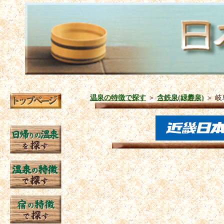
温泉の特徴で探す
＞
含鉄泉(緑礬泉)
＞
岐