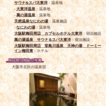
サウナ&スパ大東洋
：温泉地
-
大東洋温泉
：温泉地
-
萬の湯温泉
：温泉地
天然温泉なにわの湯
：温泉施設
-
なにわの湯
：温泉地
大阪駅梅田周辺 カプセルホテル大東洋
：宿泊施設
萬の湯温泉 サウナ＆スパ大東洋
：宿泊施設
大阪駅梅田周辺 堂島川温泉 天神の湯 ドーミー
イン梅田東
：ホテル
大阪市北区の温泉宿