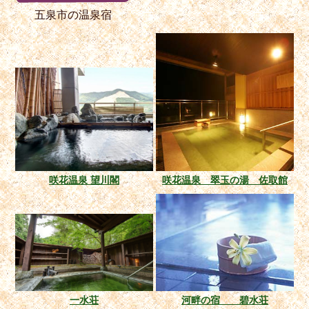
五泉市の温泉宿
咲花温泉 望川閣
咲花温泉 翠玉の湯 佐取館
一水荘
河畔の宿 碧水荘