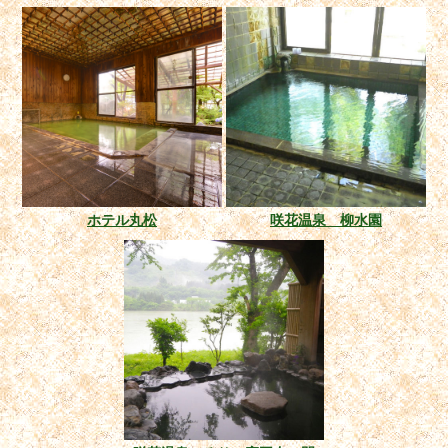
ホテル丸松
咲花温泉 柳水園