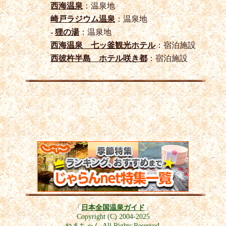
西海温泉
：温泉地
崎戸ラジウム温泉
：温泉地
-
狸の湯
：温泉地
西海温泉 七ッ釜観光ホテル
：宿泊施設
西彼杵半島 ホテル咲き都
：宿泊施設
「
日本全国温泉ガイド
」
Copyright (C) 2004-2025
ねまちゃん All Rights Reserved.