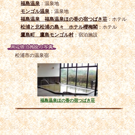
福島温泉
：温泉地
モンゴル温泉
：温泉地
福島温泉 福島温泉ほの香の宿つばき荘
：ホテル
松浦と北松浦の島々 ホテル櫻梅閣
：ホテル
鷹島町 鷹島モンゴル村
：宿泊施設
松浦市の温泉宿
福島温泉ほの香の宿つばき荘