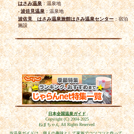
はさみ温泉
：温泉地
-
波佐見温泉
：温泉地
波佐見 はさみ温泉旅館はさみ温泉センター
：宿泊
施設
「
日本全国温泉ガイド
」
Copyright (C) 2004-2025
ねまちゃん All Rights Reserved.
当温泉ガイドは、個人の趣味として家族でコツコツと作って