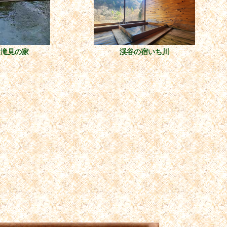
 滝見の家
渓谷の宿いち川