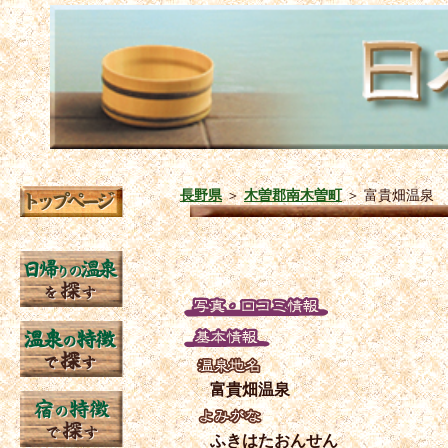
長野県
＞
木曽郡南木曽町
＞
富貴畑温泉
富貴畑温泉
ふきはたおんせん