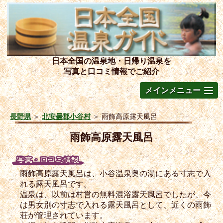
日本全国の温泉地・日帰り温泉を
写真と口コミ情報でご紹介
メインメニュー
長野県
＞
北安曇郡小谷村
＞
雨飾高原露天風呂
雨飾高原露天風呂
雨飾高原露天風呂は、小谷温泉奥の湯にある寸志で入
れる露天風呂です。
温泉は、以前は村営の無料混浴露天風呂でしたが、今
は男女別の寸志で入れる露天風呂として、近くの雨飾
荘が管理されています。