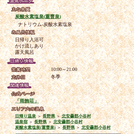
炭酸水素塩泉(重曹泉)
ナトリウム-炭酸水素塩泉
日帰り入浴可
かけ流しあり
露天風呂
10:00～21:00
冬季
「雨飾荘」
日帰り温泉
＞
長野県
＞
北安曇郡小谷村
温泉宿
＞
長野県
＞
北安曇郡小谷村
炭酸水素塩泉(重曹泉)
＞
長野県
＞
北安曇郡小谷村