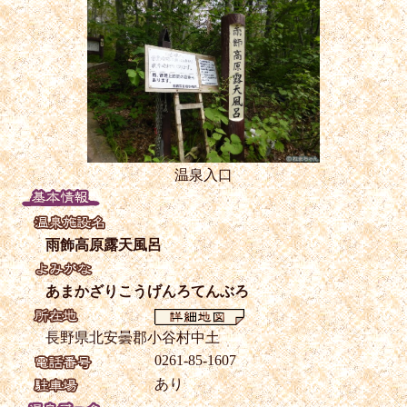
温泉入口
雨飾高原露天風呂
あまかざりこうげんろてんぶろ
長野県北安曇郡小谷村中土
0261-85-1607
あり