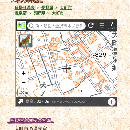
日帰り温泉
＞
長野県
＞
大町市
温泉宿
＞
長野県
＞
大町市
大町市の温泉宿