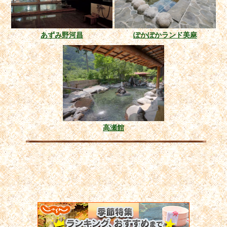
あずみ野河昌
ぽかぽかランド美麻
高瀬館