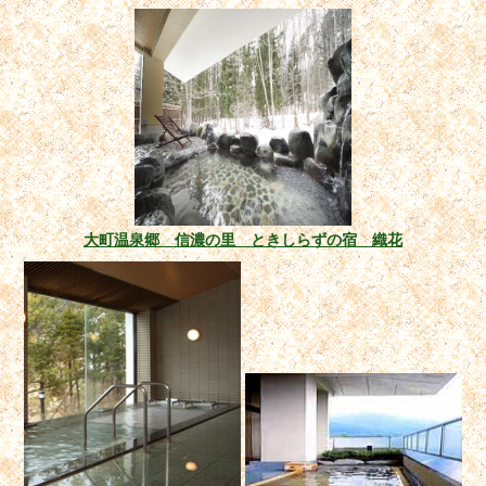
大町温泉郷 信濃の里 ときしらずの宿 織花