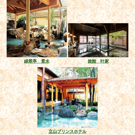
緑翠亭 景水
旅館 叶家
立山プリンスホテル