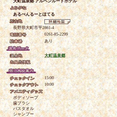
大町温泉郷 アルペンルートホテル
あるぺんるーとほてる
長野県大町市平2861-4
0261-85-2299
あり
大町温泉郷
15:00
10:00
ボディソープ
歯ブラシ
バスタオル
シャンプー