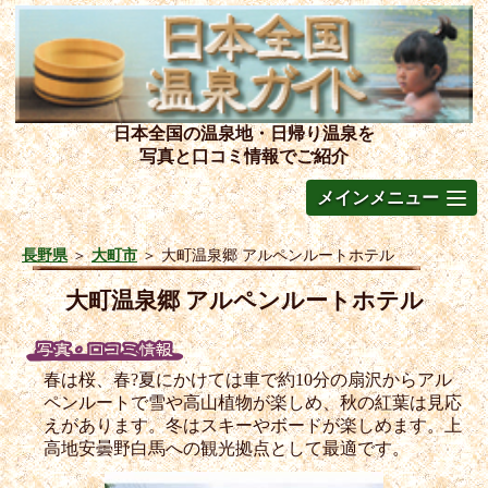
日本全国の温泉地・日帰り温泉を
写真と口コミ情報でご紹介
メインメニュー
長野県
＞
大町市
＞
大町温泉郷 アルペンルートホテル
大町温泉郷 アルペンルートホテル
春は桜、春?夏にかけては車で約10分の扇沢からアル
ペンルートで雪や高山植物が楽しめ、秋の紅葉は見応
えがあります。冬はスキーやボードが楽しめます。上
高地安曇野白馬への観光拠点として最適です。