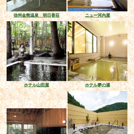
信州金熊温泉 明日香荘
ニュー河内屋
ホテル山田屋
ホテル夢の湯