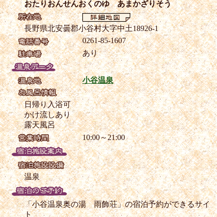
おたりおんせんおくのゆ あまかざりそう
長野県北安曇郡小谷村大字中土18926-1
0261-85-1607
あり
小谷温泉
日帰り入浴可
かけ流しあり
露天風呂
10:00～21:00
温泉
「小谷温泉奥の湯 雨飾荘」の宿泊予約ができるサイ
ト