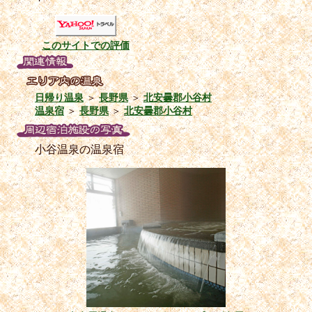
このサイトでの評価
日帰り温泉
＞
長野県
＞
北安曇郡小谷村
温泉宿
＞
長野県
＞
北安曇郡小谷村
小谷温泉の温泉宿