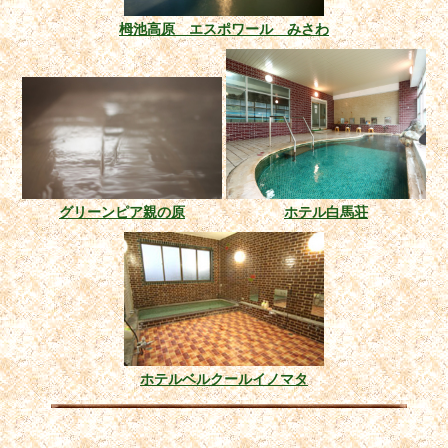
栂池高原 エスポワール みさわ
グリーンピア親の原
ホテル白馬荘
ホテルベルクールイノマタ