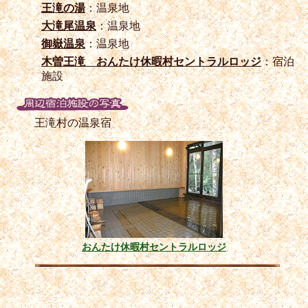
王滝の湯
：温泉地
大滝尾温泉
：温泉地
御嶽温泉
：温泉地
木曽王滝 おんたけ休暇村セントラルロッジ
：宿泊
施設
王滝村の温泉宿
おんたけ休暇村セントラルロッジ