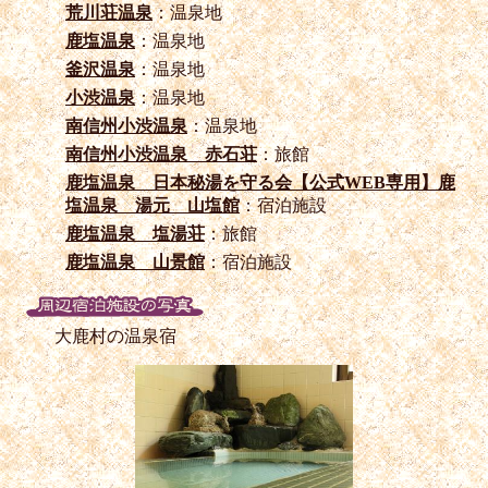
荒川荘温泉
：温泉地
鹿塩温泉
：温泉地
釜沢温泉
：温泉地
小渋温泉
：温泉地
南信州小渋温泉
：温泉地
南信州小渋温泉 赤石荘
：旅館
鹿塩温泉 日本秘湯を守る会【公式WEB専用】鹿
塩温泉 湯元 山塩館
：宿泊施設
鹿塩温泉 塩湯荘
：旅館
鹿塩温泉 山景館
：宿泊施設
大鹿村の温泉宿