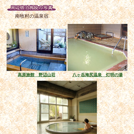
南牧村の温泉宿
高原旅館 野辺山荘
八ヶ岳海尻温泉 灯明の湯