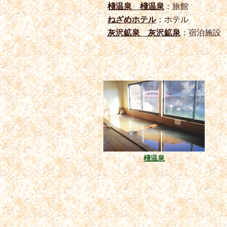
棧温泉 棧温泉
：旅館
ねざめホテル
：ホテル
灰沢鉱泉 灰沢鉱泉
：宿泊施設
棧温泉