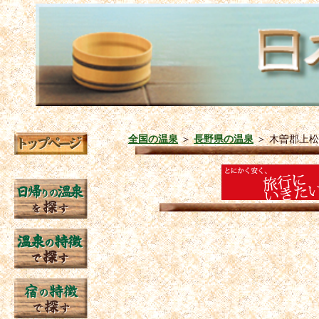
全国の温泉
＞
長野県の温泉
＞
木曽郡上松