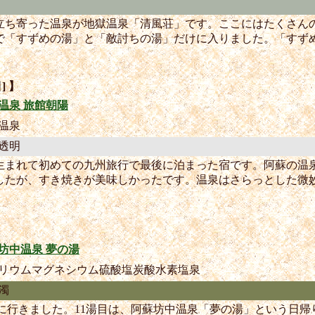
立ち寄った温泉が地獄温泉「清風荘」です。ここにはたくさん
で「すずめの湯」と「敵討ちの湯」だけに入りました。「すず
] 】
温泉 旅館朝陽
温泉
透明
生まれて初めての九州旅行で最後に泊まった宿です。阿蘇の温泉
したが、すき焼きが美味しかったです。温泉はさらっとした微
坊中温泉 夢の湯
リウムマグネシウム硫酸塩炭酸水素塩泉
濁
蘇に行きました。11湯目は、阿蘇坊中温泉「夢の湯」という日