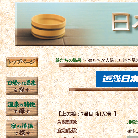
娘たちの温泉
＞
娘たちが入湯した熊本県
【上の娘：7湯目 [初入湯] 】
地獄
硫化