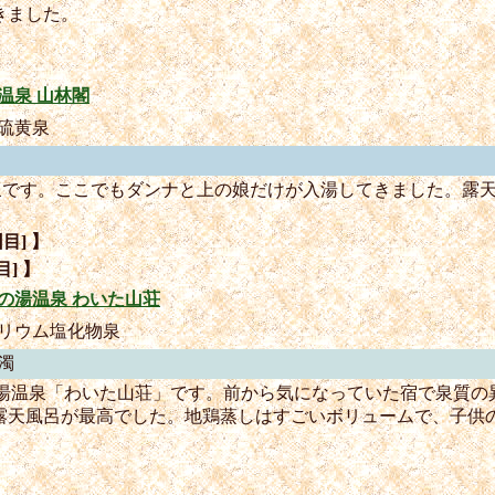
きました。
温泉 山林閣
硫黄泉
温泉です。ここでもダンナと上の娘だけが入湯してきました。露
目] 】
目] 】
の湯温泉 わいた山荘
リウム塩化物泉
濁
の湯温泉「わいた山荘」です。前から気になっていた宿で泉質の
露天風呂が最高でした。地鶏蒸しはすごいボリュームで、子供