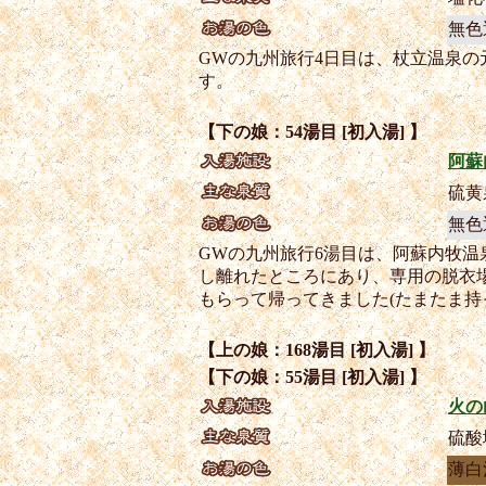
無色
GWの九州旅行4日目は、杖立温泉
す。
【下の娘：54湯目 [初入湯] 】
阿蘇
硫黄
無色
GWの九州旅行6湯目は、阿蘇内牧
し離れたところにあり、専用の脱衣
もらって帰ってきました(たまたま持
【上の娘：168湯目 [初入湯] 】
【下の娘：55湯目 [初入湯] 】
火の
硫酸
薄白