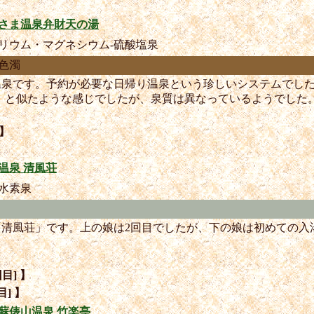
さま温泉弁財天の湯
リウム・マグネシウム-硫酸塩泉
色濁
ま温泉です。予約が必要な日帰り温泉という珍しいシステムでし
」と似たような感じでしたが、泉質は異なっているようでした
 】
温泉 清風荘
水素泉
泉「清風荘」です。上の娘は2回目でしたが、下の娘は初めての
。
目] 】
目] 】
蘇俵山温泉 竹楽亭