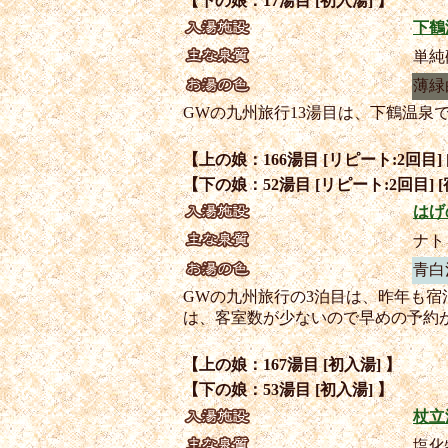
【下の娘：17湯目 [初入湯] 】
下鶴
単純
薄緑
GWの九州旅行13湯目は、下鶴温
【上の娘：166湯目 [リピート:2回目] 
【下の娘：52湯目 [リピート:2回目] [
はげ
ナト
青白
GWの九州旅行の3泊目は、昨年も
は、客室数が少ないので早めの予約
【上の娘：167湯目 [初入湯] 】
【下の娘：53湯目 [初入湯] 】
杖立
塩化