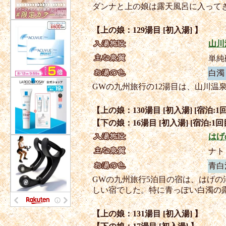
ダンナと上の娘は露天風呂に入って
【上の娘：129湯目 [初入湯] 】
山川
単純
白濁
GWの九州旅行の12湯目は、山川
【上の娘：130湯目 [初入湯] [宿泊:1回
【下の娘：16湯目 [初入湯] [宿泊:1回
はげ
ナト
青白
GWの九州旅行5泊目の宿は、はげ
しい宿でした。特に青っぽい白濁の
【上の娘：131湯目 [初入湯] 】