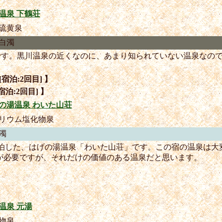
温泉 下鶴荘
硫黄泉
白濁
泉です。黒川温泉の近くなのに、あまり知られていない温泉なの
[宿泊:2回目] 】
宿泊:2回目] 】
の湯温泉 わいた山荘
リウム塩化物泉
濁
宿泊した、はげの湯温泉「わいた山荘」です。この宿の温泉は大
が必要ですが、それだけの価値のある温泉だと思います。
温泉 元湯
物泉