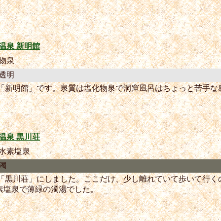
温泉 新明館
物泉
透明
は「新明館」です。泉質は塩化物泉で洞窟風呂はちょっと苦手な
温泉 黒川荘
水素塩泉
濁
は「黒川荘」にしました。ここだけ、少し離れていて歩いて行く
素塩泉で薄緑の濁湯でした。