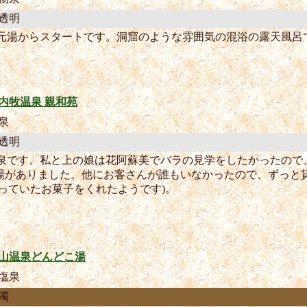
透明
の元湯からスタートです。洞窟のような雰囲気の混浴の露天風呂
内牧温泉 親和苑
泉
透明
温泉です。私と上の娘は花阿蘇美でバラの見学をしたかったので
場がありました。他にお客さんが誰もいなかったので、ずっと
っていたお菓子をくれたようです)。
山温泉どんどこ湯
塩泉
濁