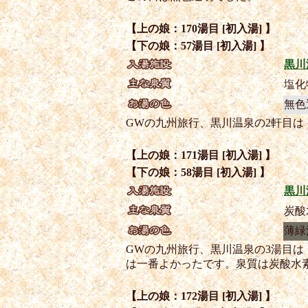
【上の娘：170湯目 [初入湯] 】
【下の娘：57湯目 [初入湯] 】
黒川
塩化
無色
GWの九州旅行、黒川温泉の2軒目
【上の娘：171湯目 [初入湯] 】
【下の娘：58湯目 [初入湯] 】
黒川
炭酸
薄緑
GWの九州旅行、黒川温泉の3湯目
は一番よかったです。泉質は炭酸水
【上の娘：172湯目 [初入湯] 】