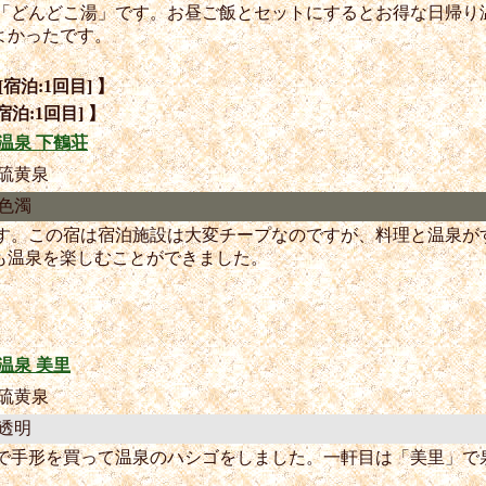
泉「どんどこ湯」です。お昼ご飯とセットにするとお得な日帰り
よかったです。
[宿泊:1回目] 】
宿泊:1回目] 】
温泉 下鶴荘
硫黄泉
色濁
です。この宿は宿泊施設は大変チープなのですが、料理と温泉が
も温泉を楽しむことができました。
温泉 美里
硫黄泉
透明
泉で手形を買って温泉のハシゴをしました。一軒目は「美里」で