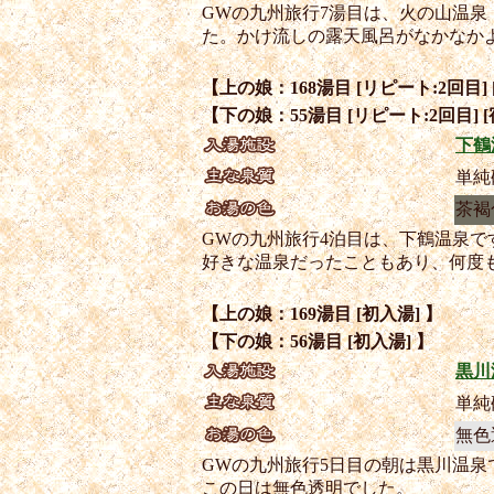
GWの九州旅行7湯目は、火の山温
た。かけ流しの露天風呂がなかなか
【上の娘：168湯目 [リピート:2回目] 
【下の娘：55湯目 [リピート:2回目] [
下鶴
単純
茶褐
GWの九州旅行4泊目は、下鶴温泉
好きな温泉だったこともあり、何度
【上の娘：169湯目 [初入湯] 】
【下の娘：56湯目 [初入湯] 】
黒川
単純
無色
GWの九州旅行5日目の朝は黒川温
この日は無色透明でした。