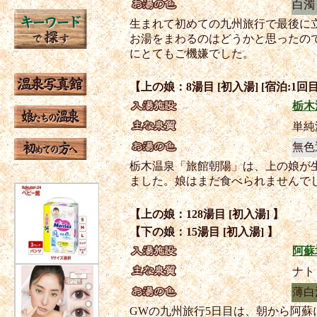
白濁
生まれて初めての九州旅行で最後に
お湯をまわるのはどうかと思ったの
にとてもご機嫌でした。
【上の娘：8湯目 [初入湯] [宿泊:1回目
栃木
単純
無色
栃木温泉「旅館朝陽」は、上の娘が
ました。娘はまだ食べられませんで
【上の娘：128湯目 [初入湯] 】
【下の娘：15湯目 [初入湯] 】
阿蘇
ナト
薄白
GWの九州旅行5日目は、朝から阿