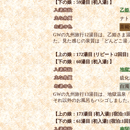
【下の娘：59湯目 [初入湯] 】
乙姫
ナト
茶褐
GWの九州旅行12湯目は、乙姫さ
た。見た感じの泉質は「どんどこ湯
【上の娘：172湯目 [リピート:2回目]
【下の娘：60湯目 [初入湯] 】
地獄
硫化
白濁
GWの九州旅行13湯目は、地獄温
それ以外のお風呂もハシゴしました
【上の娘：173湯目 [初入湯] [宿泊:1回
【下の娘：61湯目 [初入湯] [宿泊:1回
南阿