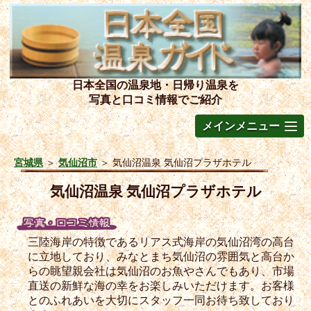
日本全国の温泉地・日帰り温泉を
写真と口コミ情報でご紹介
メインメニュー
宮城県
＞
気仙沼市
＞
気仙沼温泉 気仙沼プラザホテル
気仙沼温泉 気仙沼プラザホテル
三陸海岸の特徴であるリアス式海岸の気仙沼湾の高台
に立地しており、みなとまち気仙沼の雰囲気と高台か
らの眺望親会社は気仙沼のお魚やさんでもあり、市場
直送の新鮮な海の幸をお楽しみいただけます。お客様
とのふれあいを大切にスタッフ一同お待ち致しており