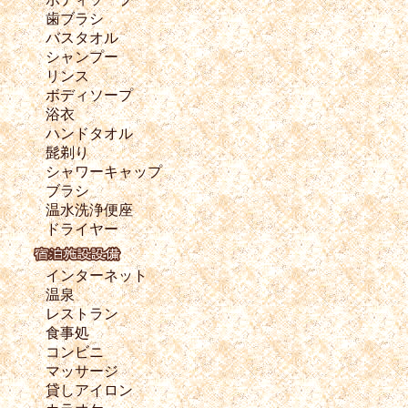
歯ブラシ
バスタオル
シャンプー
リンス
ボディソープ
浴衣
ハンドタオル
髭剃り
シャワーキャップ
ブラシ
温水洗浄便座
ドライヤー
インターネット
温泉
レストラン
食事処
コンビニ
マッサージ
貸しアイロン