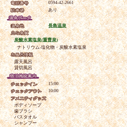
0594-42-2661
あり
長島温泉
炭酸水素塩泉(重曹泉)
ナトリウム-塩化物・炭酸水素塩泉
露天風呂
貸切風呂
15:00
10:00
ボディソープ
歯ブラシ
バスタオル
シャンプー