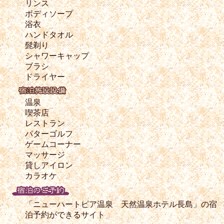
リンス
ボディソープ
浴衣
ハンドタオル
髭剃り
シャワーキャップ
ブラシ
ドライヤー
温泉
喫茶店
レストラン
パターゴルフ
ゲームコーナー
マッサージ
貸しアイロン
カラオケ
「ニューハートピア温泉 天然温泉ホテル長島」の宿
泊予約ができるサイト