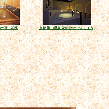
季の宿 花筏
京都 嵐山温泉 花伝抄(かでんしょう)