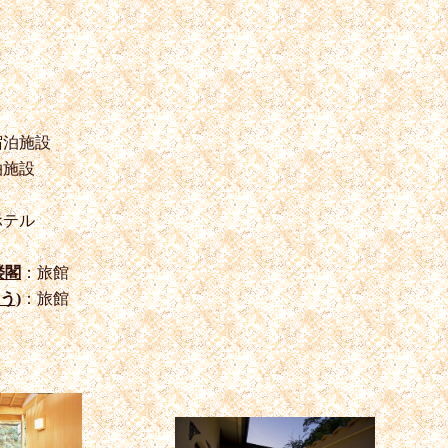
宿泊施設
泊施設
ホテル
楼閣
：旅館
う)
：旅館