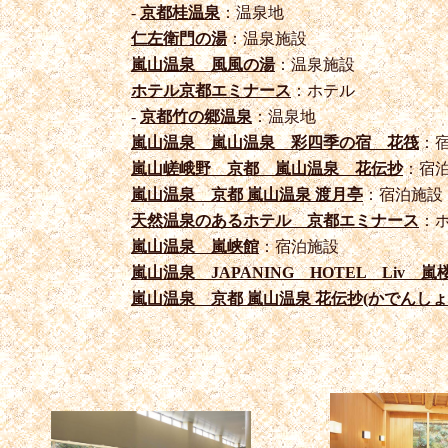
-
京都桂温泉
：温泉地
仁左衛門の湯
：温泉施設
嵐山温泉 風風の湯
：温泉施設
ホテル京都エミナース
：ホテル
-
京都竹の郷温泉
：温泉地
嵐山温泉 嵐山温泉 彩四季の宿 花筏
：
嵐山嵯峨野 京都 嵐山温泉 花伝抄
：宿
嵐山温泉 京都 嵐山温泉 渡月亭
：宿泊施設
天然温泉のあるホテル 京都エミナース
：
嵐山温泉 嵐峡館
：宿泊施設
嵐山温泉 JAPANING HOTEL Liv 嵐
嵐山温泉 京都 嵐山温泉 花伝抄(かでんしょ