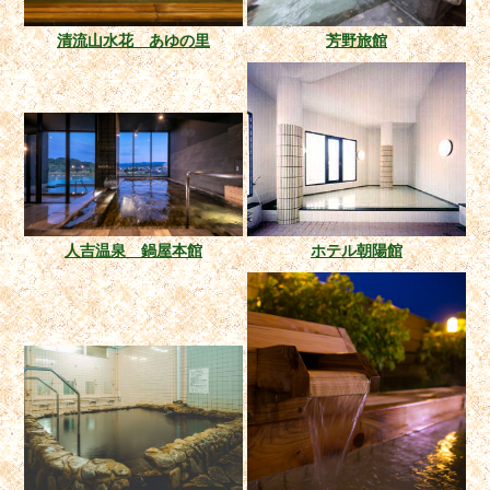
清流山水花 あゆの里
芳野旅館
人吉温泉 鍋屋本館
ホテル朝陽館