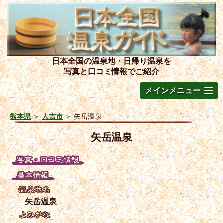
日本全国の温泉地・日帰り温泉を
写真と口コミ情報でご紹介
メインメニュー
熊本県
＞
人吉市
＞
矢岳温泉
矢岳温泉
矢岳温泉