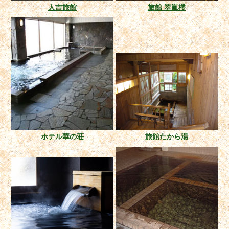
人吉旅館
旅館 翠嵐楼
ホテル華の荘
旅館たから湯