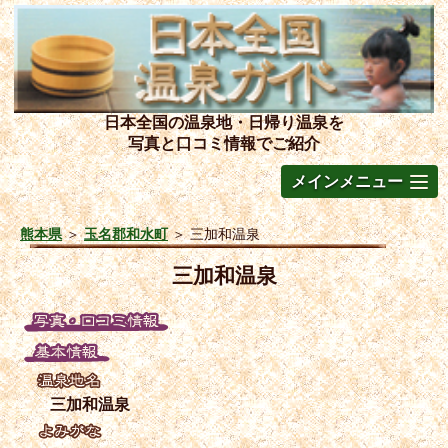
日本全国の温泉地・日帰り温泉を
写真と口コミ情報でご紹介
メインメニュー
熊本県
＞
玉名郡和水町
＞
三加和温泉
三加和温泉
三加和温泉