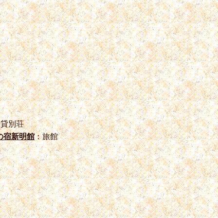
：貸別荘
の宿新明館
：旅館