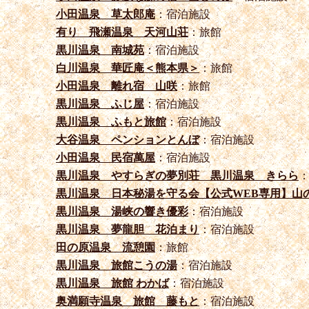
小田温泉 草太郎庵
：宿泊施設
有り 飛瀬温泉 天河山荘
：旅館
黒川温泉 南城苑
：宿泊施設
白川温泉 華匠庵＜熊本県＞
：旅館
小田温泉 離れ宿 山咲
：旅館
黒川温泉 ふじ屋
：宿泊施設
黒川温泉 ふもと旅館
：宿泊施設
大谷温泉 ペンションとんぼ
：宿泊施設
小田温泉 民宿萬屋
：宿泊施設
黒川温泉 やすらぎの夢別荘 黒川温泉 きらら
黒川温泉 日本秘湯を守る会【公式WEB専用】山
黒川温泉 湯峡の響き優彩
：宿泊施設
黒川温泉 夢龍胆 花泊まり
：宿泊施設
田の原温泉 流憩園
：旅館
黒川温泉 旅館こうの湯
：宿泊施設
黒川温泉 旅館 わかば
：宿泊施設
奥満願寺温泉 旅館 藤もと
：宿泊施設