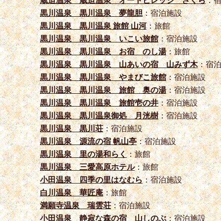
蔵迫温泉 蔵迫温泉 オートビレッジ さくら
：
黒川温泉 黒川温泉 夢龍胆
：宿泊施設
黒川温泉 黒川温泉 旅館 山河
：旅館
黒川温泉 黒川温泉 いこい旅館
：宿泊施設
黒川温泉 黒川温泉 お宿 のし湯
：旅館
黒川温泉 黒川温泉 山あいの宿 山みず木
：宿
黒川温泉 黒川温泉 やまびこ旅館
：宿泊施設
黒川温泉 黒川温泉 旅館 奥の湯
：宿泊施設
黒川温泉 黒川温泉 旅館壱の井
：宿泊施設
黒川温泉 黒川温泉御処 月洸樹
：宿泊施設
黒川温泉 黒川荘
：宿泊施設
黒川温泉 源流の宿 帆山亭
：宿泊施設
黒川温泉 里の湯和らく
：旅館
黒川温泉 三愛高原ホテル
：旅館
小田温泉 四季の里はなむら
：宿泊施設
白川温泉 華匠庵
：旅館
満願寺温泉 瑞雲荘
：宿泊施設
小田温泉 静寂な森の宿 山しのぶ
：宿泊施設