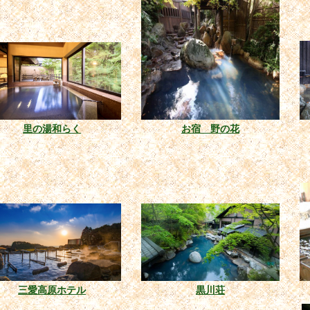
里の湯和らく
お宿 野の花
三愛高原ホテル
黒川荘