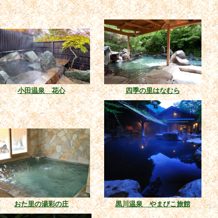
小田温泉 花心
四季の里はなむら
おた里の湯彩の庄
黒川温泉 やまびこ旅館