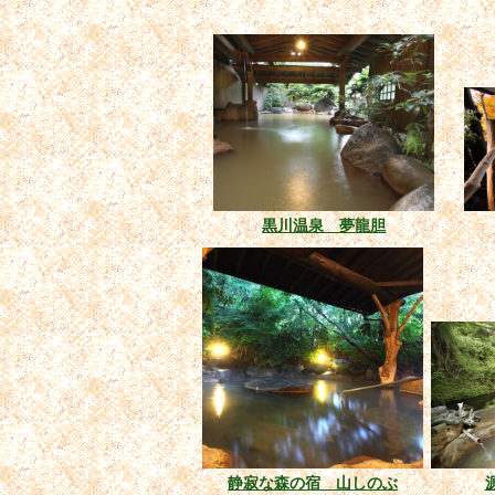
黒川温泉 夢龍胆
静寂な森の宿 山しのぶ