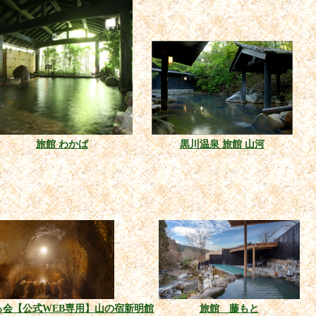
旅館 わかば
黒川温泉 旅館 山河
る会【公式WEB専用】山の宿新明館
旅館 藤もと