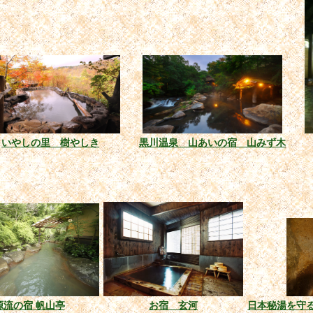
いやしの里 樹やしき
黒川温泉 山あいの宿 山みず木
源流の宿 帆山亭
お宿 玄河
日本秘湯を守