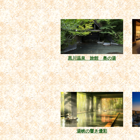
黒川温泉 旅館 奥の湯
湯峡の響き優彩