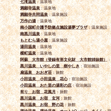
七滝温泉
：温泉地
満願寺温泉
：温泉地
満願寺共同温泉
：温泉施設
万作の湯
：温泉地
南小国町介護予防拠点施設湯夢プラザ
：温泉施設
南黒川温泉
：温泉地
もとむら湯小屋
：温泉施設
湯田温泉
：温泉地
横町温泉
：温泉地
阿蘇 大市館（登録有形文化財 大市館姉妹館）
黒川温泉 いやしの里 樹やしき
：宿泊施設
扇温泉 おおぎ荘
：旅館
小田温泉 小田温泉 花心
：宿泊施設
小田温泉 おた里の湯彩の庄
：宿泊施設
有り お宿 花風月
：旅館
黒川温泉 お宿 玄河
：旅館
黒川温泉 お宿 野の花
：旅館