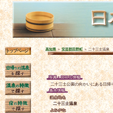
高知県
＞
安芸郡田野町
＞
二十三士温泉
二十三士公園の向かいにある日帰
二十三士温泉