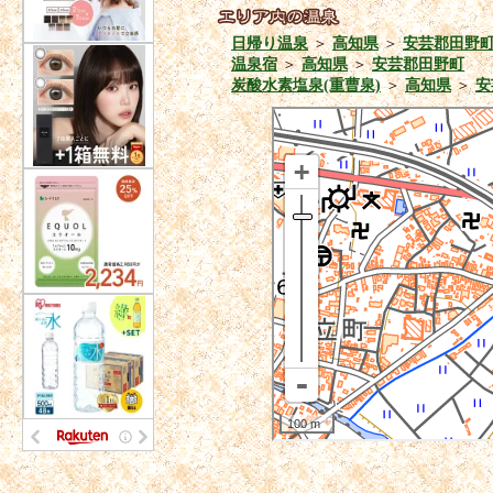
日帰り温泉
＞
高知県
＞
安芸郡田野
温泉宿
＞
高知県
＞
安芸郡田野町
炭酸水素塩泉(重曹泉)
＞
高知県
＞
安