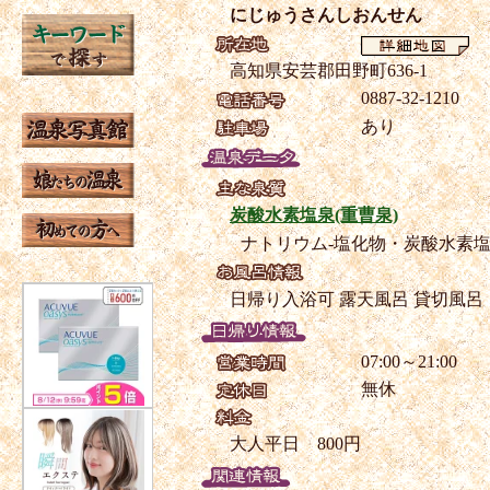
にじゅうさんしおんせん
高知県安芸郡田野町636-1
0887-32-1210
あり
炭酸水素塩泉(重曹泉)
ナトリウム-塩化物・炭酸水素
日帰り入浴可
露天風呂
貸切風呂
07:00～21:00
無休
大人平日 800円