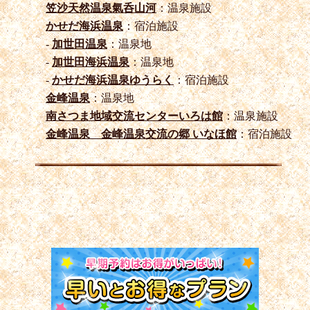
笠沙天然温泉氣呑山河
：温泉施設
かせだ海浜温泉
：宿泊施設
-
加世田温泉
：温泉地
-
加世田海浜温泉
：温泉地
-
かせだ海浜温泉ゆうらく
：宿泊施設
金峰温泉
：温泉地
南さつま地域交流センターいろは館
：温泉施設
金峰温泉 金峰温泉交流の郷 いなほ館
：宿泊施設