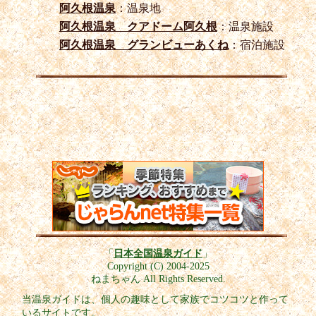
阿久根温泉
：温泉地
阿久根温泉 クアドーム阿久根
：温泉施設
阿久根温泉 グランビューあくね
：宿泊施設
「
日本全国温泉ガイド
」
Copyright (C) 2004-2025
ねまちゃん All Rights Reserved.
当温泉ガイドは、個人の趣味として家族でコツコツと作って
いるサイトです。