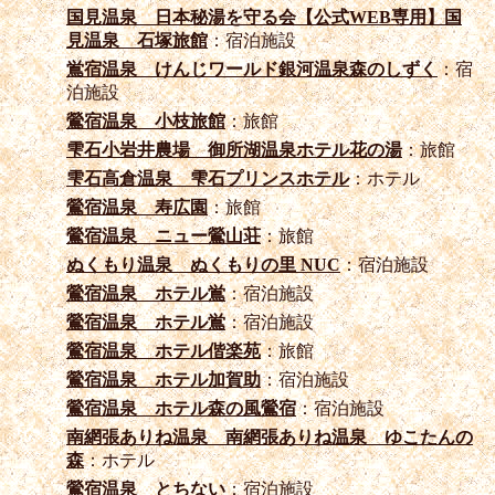
国見温泉 日本秘湯を守る会【公式WEB専用】国
見温泉 石塚旅館
：宿泊施設
鴬宿温泉 けんじワールド銀河温泉森のしずく
：宿
泊施設
鶯宿温泉 小枝旅館
：旅館
雫石小岩井農場 御所湖温泉ホテル花の湯
：旅館
雫石高倉温泉 雫石プリンスホテル
：ホテル
鶯宿温泉 寿広園
：旅館
鶯宿温泉 ニュー鶯山荘
：旅館
ぬくもり温泉 ぬくもりの里 NUC
：宿泊施設
鶯宿温泉 ホテル鴬
：宿泊施設
鶯宿温泉 ホテル鴬
：宿泊施設
鶯宿温泉 ホテル偕楽苑
：旅館
鶯宿温泉 ホテル加賀助
：宿泊施設
鶯宿温泉 ホテル森の風鶯宿
：宿泊施設
南網張ありね温泉 南網張ありね温泉 ゆこたんの
森
：ホテル
鶯宿温泉 とちない
：宿泊施設