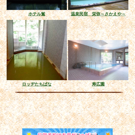
ホテル鴬
温泉民宿 栄弥～さかえや～
ロッヂたちばな
寿広園