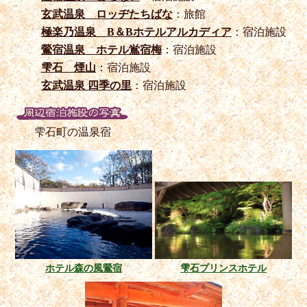
玄武温泉 ロッヂたちばな
：旅館
極楽乃温泉 B＆Bホテルアルカディア
：宿泊施設
鶯宿温泉 ホテル鴬宿梅
：宿泊施設
雫石 煙山
：宿泊施設
玄武温泉 四季の里
：宿泊施設
雫石町の温泉宿
ホテル森の風鶯宿
雫石プリンスホテル