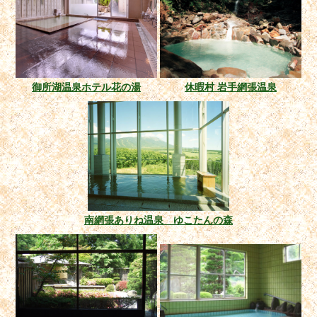
御所湖温泉ホテル花の湯
休暇村 岩手網張温泉
南網張ありね温泉 ゆこたんの森