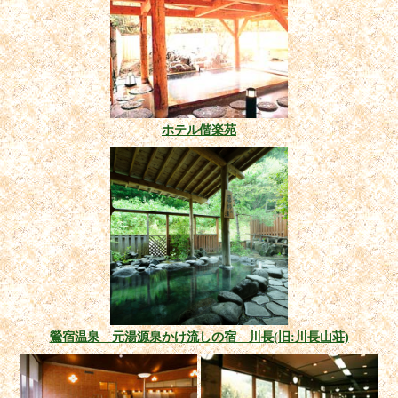
ホテル偕楽苑
鶯宿温泉 元湯源泉かけ流しの宿 川長(旧:川長山荘)