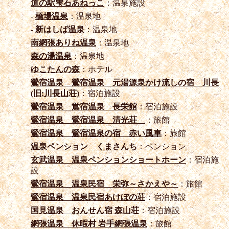
道の駅雫石あねっこ
：温泉施設
-
橋場温泉
：温泉地
-
新はしば温泉
：温泉地
南網張ありね温泉
：温泉地
森の湯温泉
：温泉地
ゆこたんの森
：ホテル
鶯宿温泉 鶯宿温泉 元湯源泉かけ流しの宿 川長
(旧:川長山荘)
：宿泊施設
鶯宿温泉 鴬宿温泉 長栄館
：宿泊施設
鶯宿温泉 鶯宿温泉 清光荘
：旅館
鶯宿温泉 鶯宿温泉の宿 赤い風車
：旅館
温泉ペンション くまさんち
：ペンション
玄武温泉 温泉ペンションショートホーン
：宿泊施
設
鶯宿温泉 温泉民宿 栄弥～さかえや～
：旅館
鶯宿温泉 温泉民宿あけぼの荘
：宿泊施設
国見温泉 おんせん宿 森山荘
：宿泊施設
網張温泉 休暇村 岩手網張温泉
：旅館