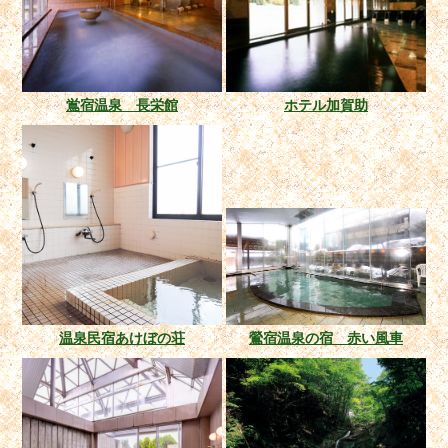
鴬宿温泉 長栄館
ホテル加賀助
温泉民宿あけぼの荘
鶯宿温泉の宿 赤い風車