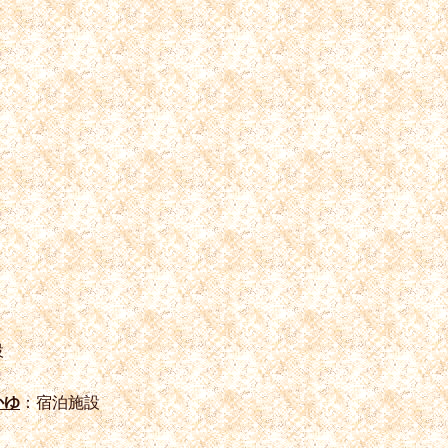
設
かゆ
：宿泊施設