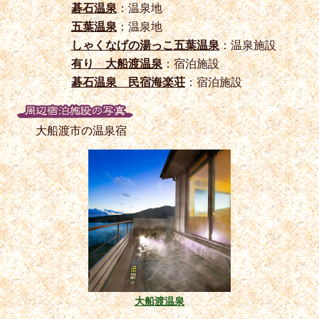
碁石温泉
：温泉地
五葉温泉
：温泉地
しゃくなげの湯っこ五葉温泉
：温泉施設
有り 大船渡温泉
：宿泊施設
碁石温泉 民宿海楽荘
：宿泊施設
大船渡市の温泉宿
大船渡温泉