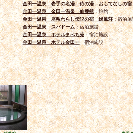
金田一温泉 岩手の名湯 侍の湯 おもてなしの宿
金田一温泉 金田一温泉 仙養舘
：旅館
金田一温泉 座敷わらし伝説の宿 緑風荘
：宿泊施
金田一温泉 スパドーム
：宿泊施設
金田一温泉 ホテルまべち苑
：宿泊施設
金田一温泉 ホテル金田一
：宿泊施設