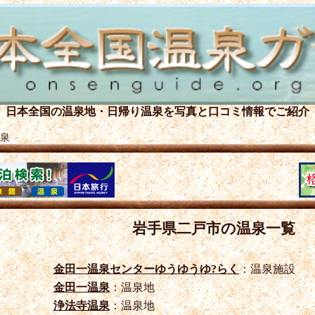
日本全国の温泉地・日帰り温泉を
写真と口コミ情報でご紹介
泉
岩手県二戸市の温泉一覧
金田一温泉センターゆうゆうゆ?らく
：温泉施設
金田一温泉
：温泉地
浄法寺温泉
：温泉地