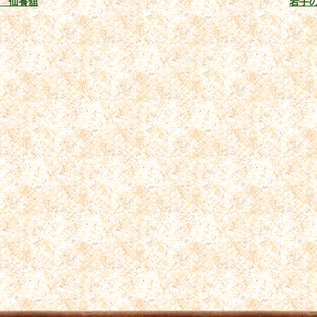
 仙養舘
岩手