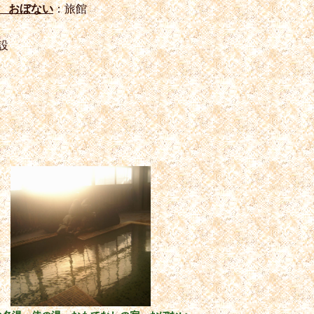
 おぼない
：旅館
設