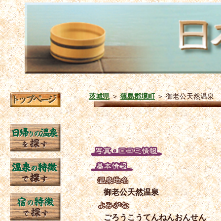
茨城県
＞
猿島郡境町
＞
御老公天然温泉
御老公天然温泉
ごろうこうてんねんおんせん