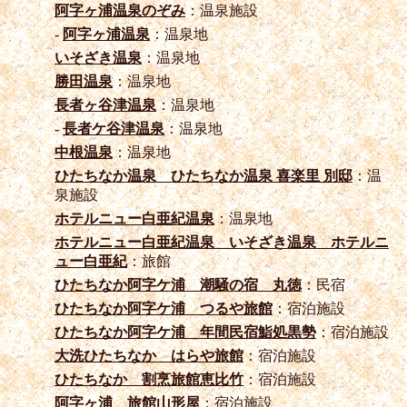
阿字ヶ浦温泉のぞみ
：温泉施設
-
阿字ヶ浦温泉
：温泉地
いそざき温泉
：温泉地
勝田温泉
：温泉地
長者ヶ谷津温泉
：温泉地
-
長者ケ谷津温泉
：温泉地
中根温泉
：温泉地
ひたちなか温泉 ひたちなか温泉 喜楽里 別邸
：温
泉施設
ホテルニュー白亜紀温泉
：温泉地
ホテルニュー白亜紀温泉 いそざき温泉 ホテルニ
ュー白亜紀
：旅館
ひたちなか阿字ケ浦 潮騒の宿 丸徳
：民宿
ひたちなか阿字ケ浦 つるや旅館
：宿泊施設
ひたちなか阿字ケ浦 年間民宿鮨処黒勢
：宿泊施設
大洗ひたちなか はらや旅館
：宿泊施設
ひたちなか 割烹旅館恵比竹
：宿泊施設
阿字ヶ浦 旅館山形屋
：宿泊施設