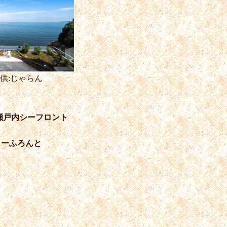
供:じゃらん
瀬戸内シーフロント
しーふろんと