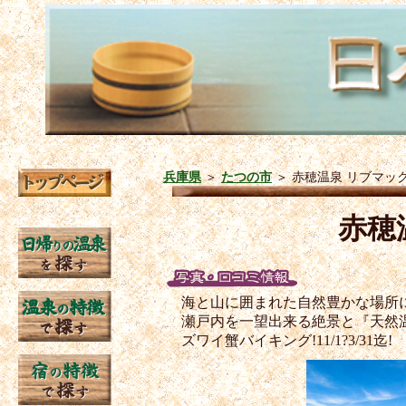
兵庫県
＞
たつの市
＞
赤穂温泉 リブマッ
赤穂
海と山に囲まれた自然豊かな場所
瀬戸内を一望出来る絶景と『天然
ズワイ蟹バイキング!11/1?3/31迄!