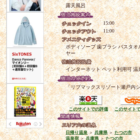
露天風呂
15:00
11:00
ボディソープ
歯ブラシ
バスタオ
ヤー
インターネット
ペット利用可
温
「リブマックスリゾート瀬戸内
このサイトでの評価
このサイト
日帰り温泉
＞
兵庫県
＞
たつの市
温泉宿
＞
兵庫県
＞
たつの市