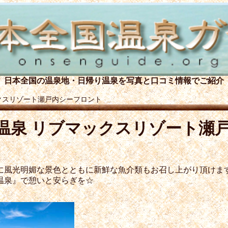
日本全国の温泉地・日帰り温泉を
写真と口コミ情報でご紹介
クスリゾート瀬戸内シーフロント
温泉 リブマックスリゾート瀬
に風光明媚な景色とともに新鮮な魚介類もお召し上がり頂けま
温泉』で憩いと安らぎを☆