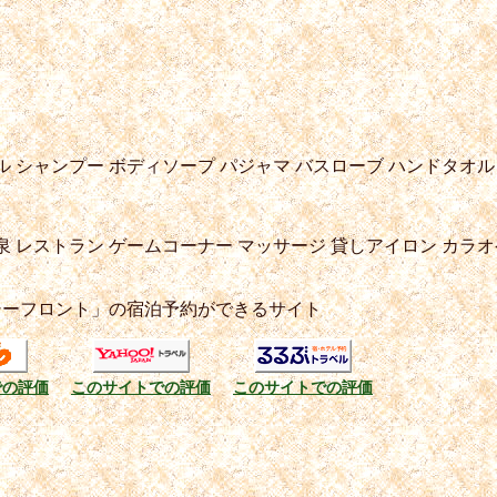
ル
シャンプー
ボディソープ
パジャマ
バスローブ
ハンドタオル
泉
レストラン
ゲームコーナー
マッサージ
貸しアイロン
カラオ
シーフロント」の宿泊予約ができるサイト
での評価
このサイトでの評価
このサイトでの評価