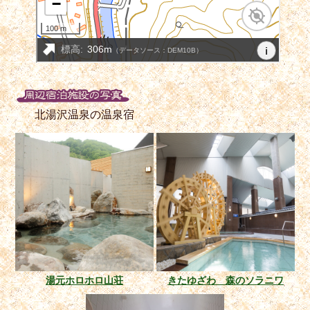
北湯沢温泉の温泉宿
湯元ホロホロ山荘
きたゆざわ 森のソラニワ