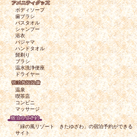
ボディソープ
歯ブラシ
バスタオル
シャンプー
浴衣
パジャマ
ハンドタオル
髭剃り
ブラシ
温水洗浄便座
ドライヤー
温泉
喫茶店
コンビニ
マッサージ
「緑の風リゾート きたゆざわ」の宿泊予約ができる
サイト