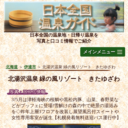
日本全国の温泉地・日帰り温泉を
写真と口コミ情報でご紹介
メインメニュー
北海道
＞
伊達市
＞
北湯沢温泉 緑の風リゾート きたゆざわ
北湯沢温泉 緑の風リゾート きたゆざわ
3?5月は津軽海峡の桜鯛や黒松内豚、山菜、春野菜な
どがブッフェに登場!雪解けの森の中で絶景の湯浴み
を◇昨年上層3フロアを改装し展望風呂付スイートや
女性専用客室が誕生【札幌発着無料送迎バス運行中】