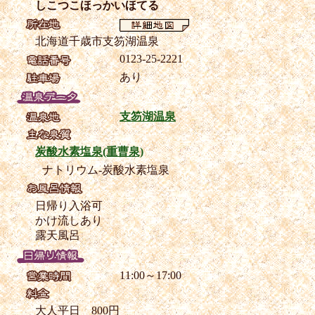
しこつこほっかいほてる
北海道千歳市支笏湖温泉
0123-25-2221
あり
支笏湖温泉
炭酸水素塩泉(重曹泉)
ナトリウム-炭酸水素塩泉
日帰り入浴可
かけ流しあり
露天風呂
11:00～17:00
大人平日 800円