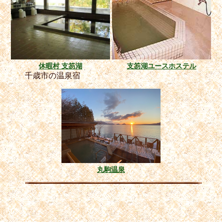
休暇村 支笏湖
支笏湖ユースホステル
千歳市の温泉宿
丸駒温泉