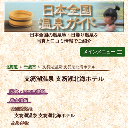
日本全国の温泉地・日帰り温泉を
写真と口コミ情報でご紹介
メインメニュー
北海道
＞
千歳市
＞
支笏湖温泉 支笏湖北海ホテル
支笏湖温泉 支笏湖北海ホテル
支笏湖温泉 支笏湖北海ホテル