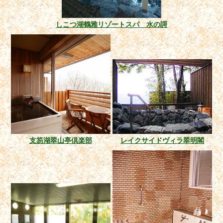
しこつ湖鶴雅リゾートスパ 水の謌
支笏湖翠山亭倶楽部
レイクサイドヴィラ翠明閣