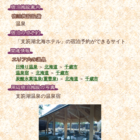
温泉
「支笏湖北海ホテル」の宿泊予約ができるサイト
日帰り温泉
＞
北海道
＞
千歳市
温泉宿
＞
北海道
＞
千歳市
炭酸水素塩泉(重曹泉)
＞
北海道
＞
千歳市
支笏湖温泉の温泉宿