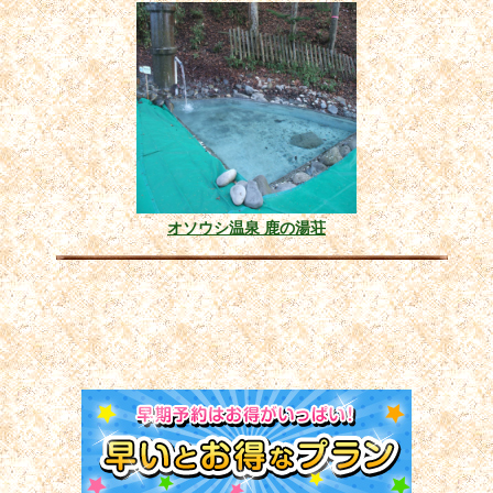
オソウシ温泉 鹿の湯荘