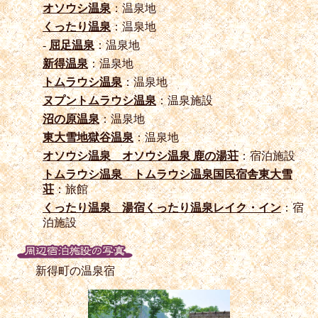
オソウシ温泉
：温泉地
くったり温泉
：温泉地
-
屈足温泉
：温泉地
新得温泉
：温泉地
トムラウシ温泉
：温泉地
ヌプントムラウシ温泉
：温泉施設
沼の原温泉
：温泉地
東大雪地獄谷温泉
：温泉地
オソウシ温泉 オソウシ温泉 鹿の湯荘
：宿泊施設
トムラウシ温泉 トムラウシ温泉国民宿舎東大雪
荘
：旅館
くったり温泉 湯宿くったり温泉レイク・イン
：宿
泊施設
新得町の温泉宿