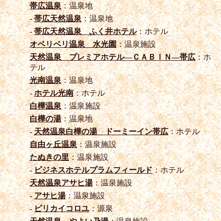
帯広温泉
：温泉地
-
帯広天然温泉
：温泉地
-
帯広天然温泉 ふく井ホテル
：ホテル
オベリベリ温泉 水光園
：温泉施設
天然温泉 プレミアホテル―ＣＡＢＩＮ―帯広
：ホ
テル
光南温泉
：温泉地
-
ホテル光南
：ホテル
白樺温泉
：温泉施設
白樺の湯
：温泉地
-
天然温泉白樺の湯 ドーミーイン帯広
：ホテル
自由ヶ丘温泉
：温泉施設
たぬきの里
：温泉施設
-
ビジネスホテルプラムフィールド
：ホテル
天然温泉アサヒ湯
：温泉施設
-
アサヒ湯
：温泉施設
-
ピリカイコロユ
：源泉