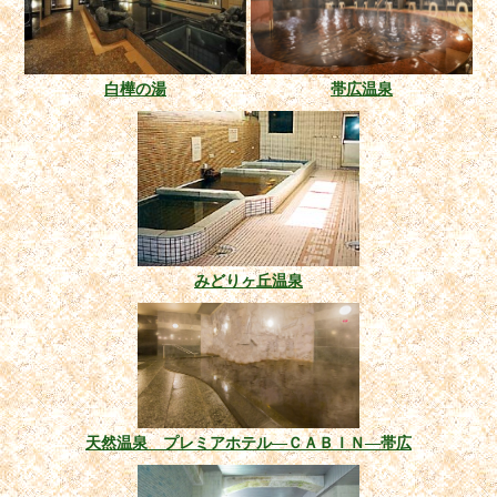
白樺の湯
帯広温泉
みどりヶ丘温泉
天然温泉 プレミアホテル―ＣＡＢＩＮ―帯広