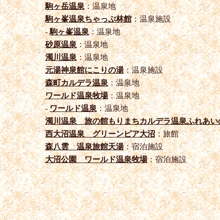
駒ヶ岳温泉
：温泉地
駒ヶ峯温泉ちゃっぷ林館
：温泉施設
-
駒ヶ峯温泉
：温泉地
砂原温泉
：温泉地
濁川温泉
：温泉地
元湯神泉館にこりの湯
：温泉施設
森町カルデラ温泉
：温泉地
ワールド温泉牧場
：温泉地
-
ワールド温泉
：温泉地
濁川温泉 旅の館もりまちカルデラ温泉ふれあい
西大沼温泉 グリーンピア大沼
：旅館
森八雲 温泉旅館天湯
：宿泊施設
大沼公園 ワールド温泉牧場
：宿泊施設