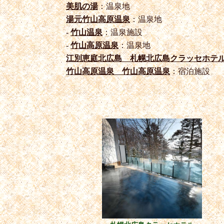
美肌の湯
：温泉地
湯元竹山高原温泉
：温泉地
-
竹山温泉
：温泉施設
-
竹山高原温泉
：温泉地
江別恵庭北広島 札幌北広島クラッセホテ
竹山高原温泉 竹山高原温泉
：宿泊施設