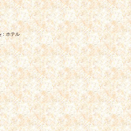
ル
：ホテル