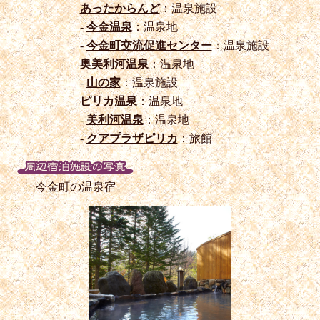
あったからんど
：温泉施設
-
今金温泉
：温泉地
-
今金町交流促進センター
：温泉施設
奥美利河温泉
：温泉地
-
山の家
：温泉施設
ピリカ温泉
：温泉地
-
美利河温泉
：温泉地
-
クアプラザピリカ
：旅館
今金町の温泉宿