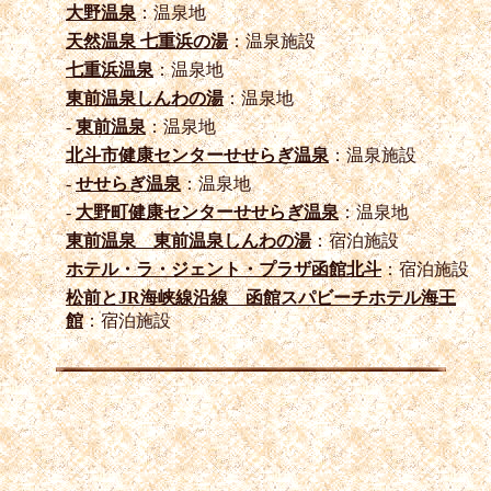
大野温泉
：温泉地
天然温泉 七重浜の湯
：温泉施設
七重浜温泉
：温泉地
東前温泉しんわの湯
：温泉地
-
東前温泉
：温泉地
北斗市健康センターせせらぎ温泉
：温泉施設
-
せせらぎ温泉
：温泉地
-
大野町健康センターせせらぎ温泉
：温泉地
東前温泉 東前温泉しんわの湯
：宿泊施設
ホテル・ラ・ジェント・プラザ函館北斗
：宿泊施設
松前とJR海峡線沿線 函館スパビーチホテル海王
館
：宿泊施設