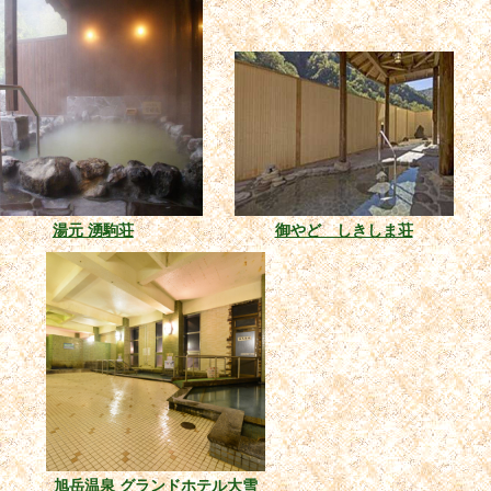
湯元 湧駒荘
御やど しきしま荘
旭岳温泉 グランドホテル大雪