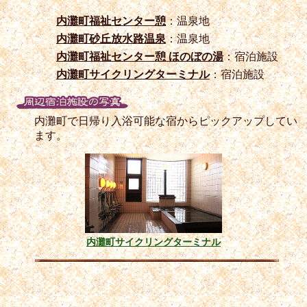
内灘町福祉センター憩
：温泉地
内灘町砂丘放水路温泉
：温泉地
内灘町福祉センター憩 ほのぼの湯
：宿泊施設
内灘町サイクリングターミナル
：宿泊施設
内灘町で日帰り入浴可能な宿からピックアップしてい
ます。
内灘町サイクリングターミナル