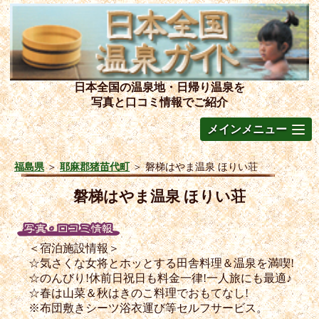
日本全国の温泉地・日帰り温泉を
写真と口コミ情報でご紹介
メインメニュー
福島県
＞
耶麻郡猪苗代町
＞
磐梯はやま温泉 ほりい荘
磐梯はやま温泉 ほりい荘
＜宿泊施設情報＞
☆気さくな女将とホッとする田舎料理＆温泉を満喫!
☆のんびり!休前日祝日も料金一律!一人旅にも最適♪
☆春は山菜＆秋はきのこ料理でおもてなし!
※布団敷きシーツ浴衣運び等セルフサービス。