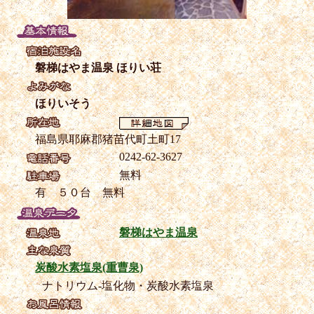
磐梯はやま温泉 ほりい荘
ほりいそう
福島県耶麻郡猪苗代町土町17
0242-62-3627
無料
有 ５０台 無料
磐梯はやま温泉
炭酸水素塩泉(重曹泉)
ナトリウム-塩化物・炭酸水素塩泉