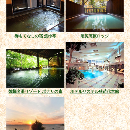
御もてなしの宿 悠ゆ亭
沼尻高原ロッジ
磐梯名湯リゾート ボナリの森
ホテルリステル猪苗代本館