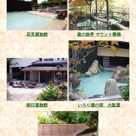
花見屋旅館
森の旅亭 マウント磐梯
朝日屋旅館
いろり湯の宿 大阪屋