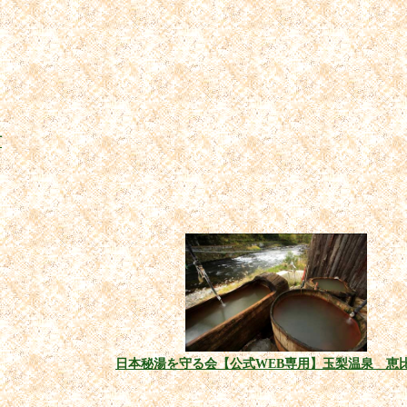
町
日本秘湯を守る会【公式WEB専用】玉梨温泉 恵