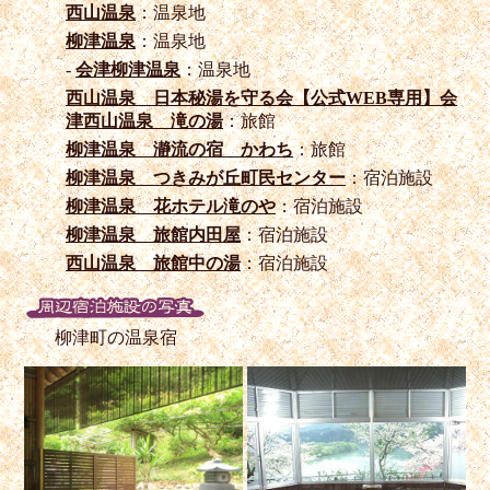
西山温泉
：温泉地
柳津温泉
：温泉地
-
会津柳津温泉
：温泉地
西山温泉 日本秘湯を守る会【公式WEB専用】会
津西山温泉 滝の湯
：旅館
柳津温泉 瀞流の宿 かわち
：旅館
柳津温泉 つきみが丘町民センター
：宿泊施設
柳津温泉 花ホテル滝のや
：宿泊施設
柳津温泉 旅館内田屋
：宿泊施設
西山温泉 旅館中の湯
：宿泊施設
柳津町の温泉宿