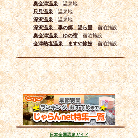
奥会津温泉
：温泉地
只見温泉
：温泉地
深沢温泉
：温泉地
深沢温泉 季の郷 湯ら里
：宿泊施設
奥会津温泉 ゆの宿
：宿泊施設
会津熱塩温泉 ますや旅館
：宿泊施設
「
日本全国温泉ガイド
」