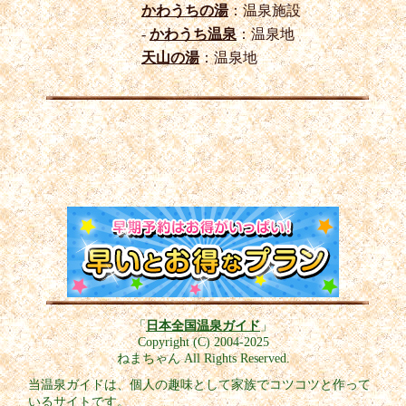
かわうちの湯
：温泉施設
-
かわうち温泉
：温泉地
天山の湯
：温泉地
「
日本全国温泉ガイド
」
Copyright (C) 2004-2025
ねまちゃん All Rights Reserved.
当温泉ガイドは、個人の趣味として家族でコツコツと作って
いるサイトです。