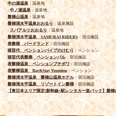
中の湯温泉
：温泉地
-
中ノ湯温泉
：温泉地
磐梯山温泉
：温泉地
磐梯清水平温泉おおるり
：温泉施設
-
スパアルツおおるり
：温泉地
磐梯清水平温泉 SAMURAI RIDERS
：宿泊施設
表磐梯 バードランド
：宿泊施設
猪苗代 ペンションパイプのけむり
：ペンション
猪苗代表磐梯 ペンションパル
：宿泊施設
表磐梯温泉 ペンションプチポワ
：宿泊施設
表磐梯温泉 Bar&Stay Youminn
：ペンション
磐梯清水平温泉 磐梯山温泉ホテル
：宿泊施設
磐梯清水平温泉 リゾートイン磐梯
：宿泊施設
【東日本エリア限定!新幹線×駅レンタカー楽パック】磐梯