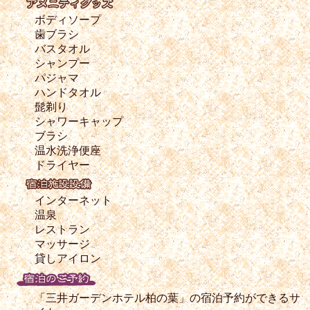
ボディソープ
歯ブラシ
バスタオル
シャンプー
パジャマ
ハンドタオル
髭剃り
シャワーキャップ
ブラシ
温水洗浄便座
ドライヤー
インターネット
温泉
レストラン
マッサージ
貸しアイロン
「三井ガーデンホテル柏の葉」の宿泊予約ができるサ