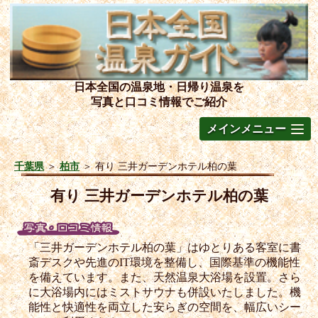
日本全国の温泉地・日帰り温泉を
写真と口コミ情報でご紹介
メインメニュー
千葉県
＞
柏市
＞
有り 三井ガーデンホテル柏の葉
有り 三井ガーデンホテル柏の葉
「三井ガーデンホテル柏の葉」はゆとりある客室に書
斎デスクや先進のIT環境を整備し、国際基準の機能性
を備えています。また、天然温泉大浴場を設置。さら
に大浴場内にはミストサウナも併設いたしました。機
能性と快適性を両立した安らぎの空間を、幅広いシー