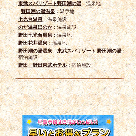
東武スパリゾート野田潮の湯
：温泉地
-
野田潮の湯温泉
：温泉地
七光台温泉
：温泉施設
のだ温泉ほのか
：温泉施設
野田七光台温泉
：温泉地
野田花井温泉
：温泉地
野田潮の湯温泉 東武スパリゾート 野田潮の湯
：
宿泊施設
野田 野田東武ホテル
：宿泊施設