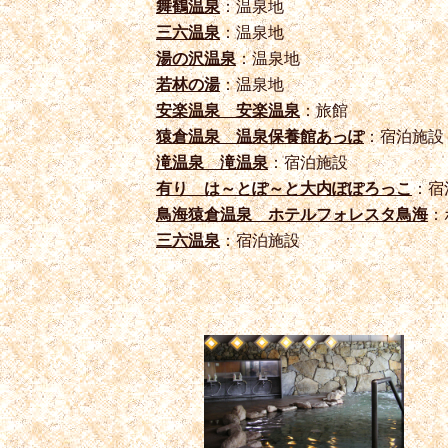
舞鶴温泉
：温泉地
三六温泉
：温泉地
湯の沢温泉
：温泉地
若林の湯
：温泉地
安楽温泉 安楽温泉
：旅館
猿倉温泉 温泉保養館あっぽ
：宿泊施設
滝温泉 滝温泉
：宿泊施設
有り は～とぽ～と大内ぽぽろっこ
：宿
鳥海猿倉温泉 ホテルフォレスタ鳥海
：
三六温泉
：宿泊施設