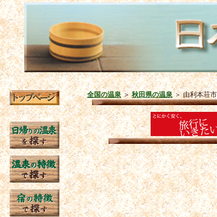
全国の温泉
＞
秋田県の温泉
＞
由利本荘市